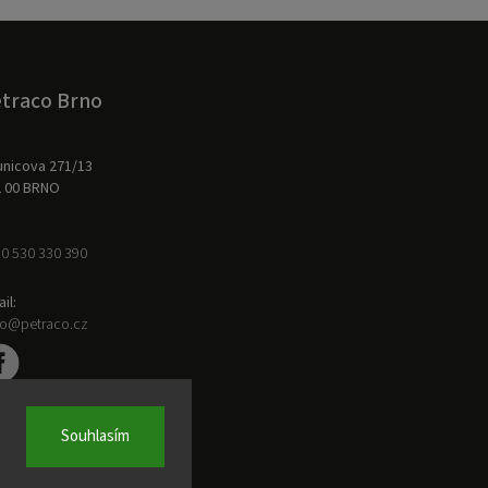
traco Brno
nicova 271/13
2 00 BRNO
0 530 330 390
il:
no@petraco.cz
Souhlasím