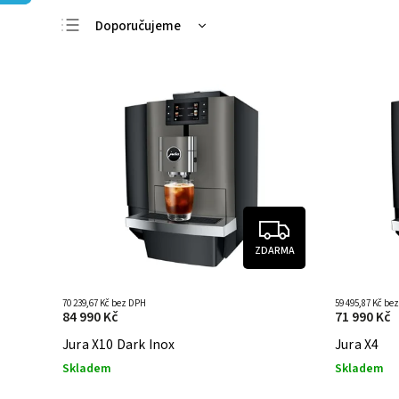
Doporučujeme
Nejlevnější
Nejdražší
Nejprodávanější
Abecedně
ZDARMA
70 239,67 Kč bez DPH
59 495,87 Kč be
84 990 Kč
71 990 Kč
Jura X10 Dark Inox
Jura X4
Skladem
Skladem