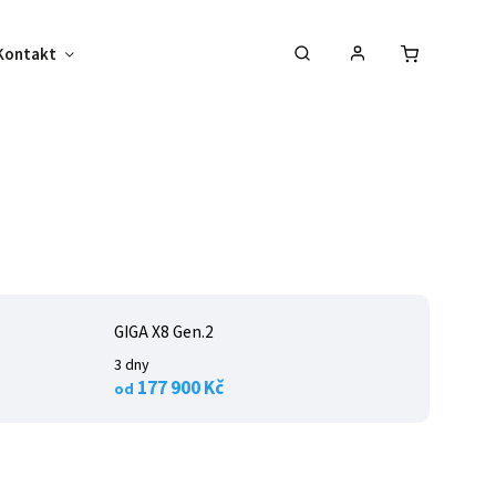
Kontakt
Jiné
GIGA X8 Gen.2
3 dny
177 900 Kč
od