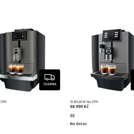
ZDARMA
z DPH
55 363,64 Kč bez DPH
66 990 Kč
X6
Na dotaz