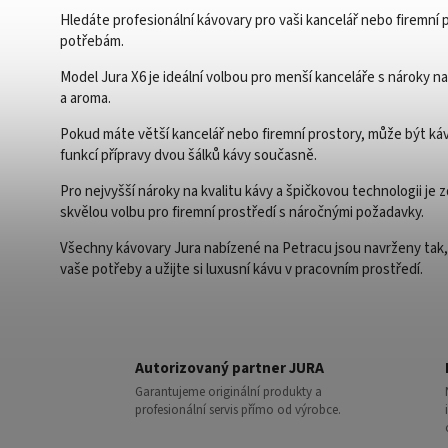
Hledáte profesionální kávovary pro vaši kancelář nebo firemní 
potřebám.
Model Jura X6 je ideální volbou pro menší kanceláře s nároky na
a aroma.
Pokud máte větší kancelář nebo firemní prostory, může být káv
funkcí přípravy dvou šálků kávy současně.
Pro nejvyšší nároky na kvalitu kávy a špičkovou technologii je
skvělou volbu pro firemní prostředí s náročnými požadavky.
Všechny kávovary Jura nabízené na Petracu jsou navrženy tak, a
vaše potřeby a užijte si luxusní kávu v pracovním prostředí.
Autorizovaný partner JURA
Garantujeme originální produkty a
profesionální servis přímo od výrobce.