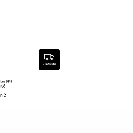
ZDARMA
č bez DPH
 Kč
n.2