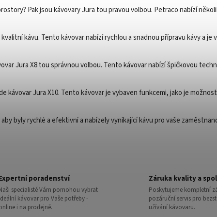
prostory? Pak jsou kávovary Jura tou pravou volbou. Petraco nabízí něko
 kvalitní kávu. Tento kávovar nabízí rychlou a snadnou přípravu kávy a je
ovar Jura X8 tou správnou volbou. Tento kávovar nabízí špičkovou technol
 zde kávovar Jura X10. Tento kávovar je vybaven funkcemi, jako je možnost
by byly rychlé a efektivní a nabízely vynikající kávu pro vaše zaměstna
Expertní poradenství
Záruka kvality a spol
Naši specialisté Vám pomohou vybrat
Poskytujeme kompletní zá
ideální kávovar pro Vaše potřeby -
pozáruční servis pro bezs
online i na prodejně.
užívání kávovaru.