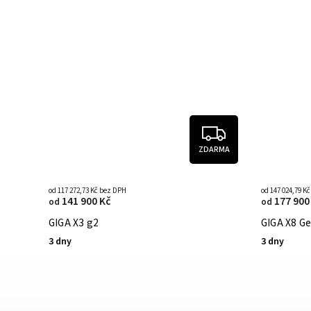
ZDARMA
od 117 272,73 Kč bez DPH
od 147 024,79 K
141 900 Kč
177 900
od
od
GIGA X3 g2
GIGA X8 Ge
3 dny
3 dny