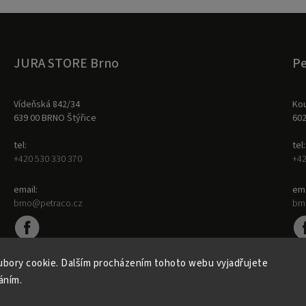
JURA STORE Brno
Pe
Vídeňská 842/34
Kou
639 00 BRNO Štýřice
60
tel:
tel:
+420 530 330 370
+42
email:
ema
brno@petraco.cz
br
bory cookie. Dalším procházením tohoto webu vyjadřujete
áním.
Copyright 2026
Jura PETRACO
. Všechna práva vyhrazena.
Vytvořil
Shoptet
| Design
Shoptak.cz