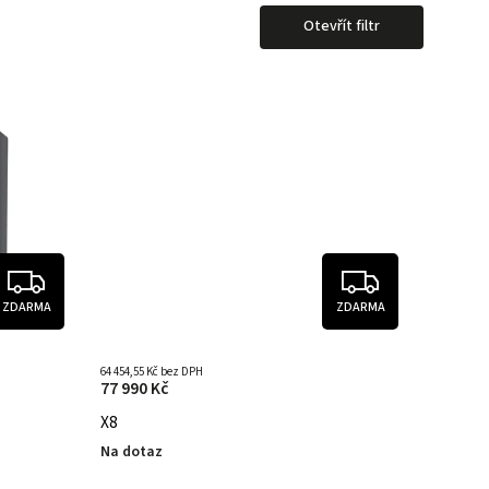
Otevřít filtr
ZDARMA
ZDARMA
64 454,55 Kč bez DPH
77 990 Kč
X8
Na dotaz