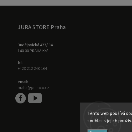
JURA STORE Praha
Budějovická 477/ 34
140 00 PRAHA Krč
tel:
+420 212 240 164
email:
praha@petraco.cz
Tento web používá sou
souhlas s jejich použív