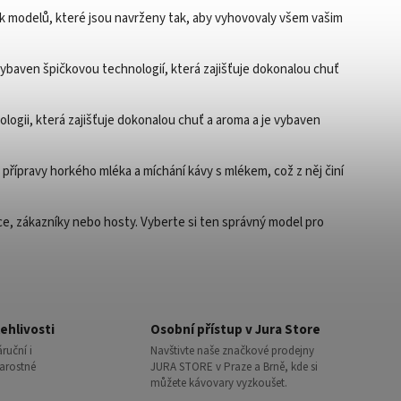
lik modelů, které jsou navrženy tak, aby vyhovovaly všem vašim
 vybaven špičkovou technologií, která zajišťuje dokonalou chuť
ogii, která zajišťuje dokonalou chuť a aroma a je vybaven
 přípravy horkého mléka a míchání kávy s mlékem, což z něj činí
nce, zákazníky nebo hosty. Vyberte si ten správný model pro
ehlivosti
Osobní přístup v Jura Store
ruční i
Navštivte naše značkové prodejny
tarostné
JURA STORE v Praze a Brně, kde si
můžete kávovary vyzkoušet.