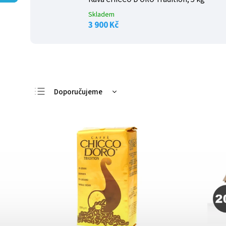
Skladem
3 900 Kč
Doporučujeme
Nejlevnější
Nejdražší
Nejprodávanější
Abecedně