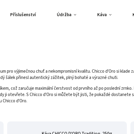
Příslušenství
Údržba
Káva
m pro výjimečnou chuť a nekompromisní kvalitu. Chicco d'Oro si klade za 
dý šálek přinesl autentický zážitek, plný bohaté a výrazné chuti.
íkem, což zaručuje maximální čerstvost od prvního až po poslední zrnko. 
y ji otevřete. S Chicco d'Oro si můžete být jisti, že pokaždé dostanete ste
u Chicco d'Oro.
Káva CHICCO D'ORO Tradition, 250g