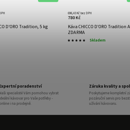
 DPH
696,43 Kč bez DPH
780 Kč
O D'ORO Tradition, 5 kg
Káva CHICCO D'ORO Tradition 
ZDARMA
Skladem
Expertní poradenství
Záruka kvality a spol
Naši specialisté Vám pomohou vybrat
Poskytujeme kompletní zá
ideální kávovar pro Vaše potřeby -
pozáruční servis pro bezs
online i na prodejně.
užívání kávovaru.