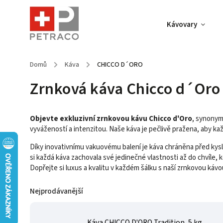
Kávovary
Domů
/
Káva
/
CHICCO D´ORO
Zrnková káva Chicco d´Oro
Objevte exkluzivní zrnkovou kávu Chicco d'Oro
, synonymu
vyvážeností a intenzitou. Naše káva je pečlivě pražena, aby kaž
Díky inovativnímu vakuovému balení je káva chráněna před kysl
si každá káva zachovala své jedinečné vlastnosti až do chvíle, kd
Dopřejte si luxus a kvalitu v každém šálku s naší zrnkovou kávo
Nejprodávanější
Káva CHICCO D'ORO Tradition, 5 kg