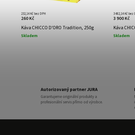
232,14 Kč bez DPH
3 482,14 Kč bez
260 Kč
3 900 Kč
Káva CHICCO D'ORO Tradition, 250g
Káva CHICC
Skladem
Skladem
Autorizovaný partner JURA
Garantujeme originální produkty a
profesionální servis přímo od výrobce.