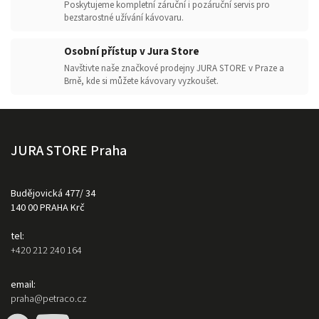
Poskytujeme kompletní záruční i pozáruční servis pro
bezstarostné užívání kávovaru.
Osobní přístup v Jura Store
Navštivte naše značkové prodejny JURA STORE v Praze a
Brně, kde si můžete kávovary vyzkoušet.
JURA STORE Praha
Budějovická 477/ 34
140 00 PRAHA Krč
tel:
+420 212 240 164
email:
praha@petraco.cz