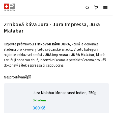
Zrnková káva Jura - Jura Impressa, Jura
Malabar
Objevte prémiovou
zrnkovou kávu JURA
, která je dokonale
sladěná pro kávovary této švýcarské značky. V této kategorii
najdete exkluzivní směsi
JURA Impressa
a
JURA Malabar
, které
zaručují bohatou chuť, intenzivní aroma a perfektní crema pro váš
dokonalý šálek espressa či cappuccina.
Nejprodávanější
Jura Malabar Monsooned Indien, 250g
Skladem
300 Kč