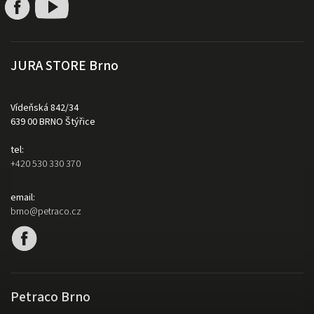
JURA STORE Brno
Vídeňská 842/34
639 00 BRNO Štýřice
tel:
+420 530 330 370
email:
brno@petraco.cz
Petraco Brno