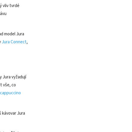
 vliv tvrdé
kávu
lad model Jura
y
Jura Connect
,
ry Jura vyžadují
t vše, co
í cappuccino
áš kávovar Jura