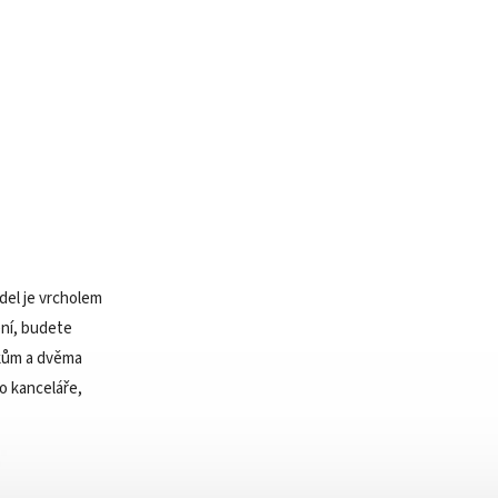
del je vrcholem
ení, budete
nkům a dvěma
o kanceláře,