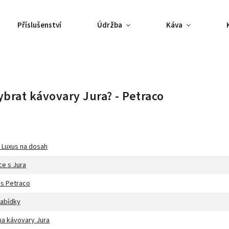
Příslušenství
Údržba
Káva
vybrat kávovary Jura? - Petraco
 Luxus na dosah
ce s Jura
 s Petraco
abídky
na kávovary Jura