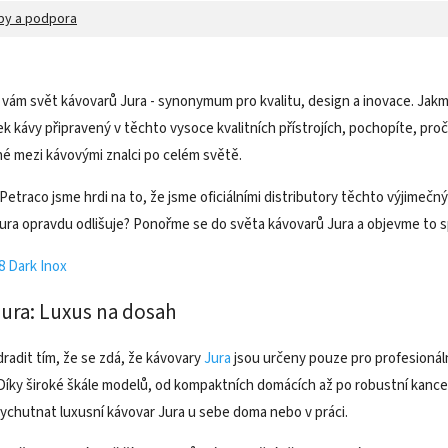
by a podpora
ám svět kávovarů Jura - synonymum pro kvalitu, design a inovace. Jakmi
k kávy připravený v těchto vysoce kvalitních přístrojích, pochopíte, pro
né mezi kávovými znalci po celém světě.
Petraco jsme hrdi na to, že jsme oficiálními distributory těchto výjimečný
Jura opravdu odlišuje? Ponořme se do světa kávovarů Jura a objevme to 
ura: Luxus na dosah
adit tím, že se zdá, že kávovary
Jura
jsou určeny pouze pro profesionáln
 Díky široké škále modelů, od kompaktních domácích až po robustní kancel
ychutnat luxusní kávovar Jura u sebe doma nebo v práci.