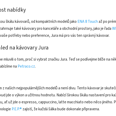
st nabídky
okou škálu kávovarů, od kompaktních modelů jako
ENA 8 Touch
až po prémi
 zahrnuje také kávovary pro kanceláře a obchodní prostory, jako je řada
W
u vaše potřeby nebo preference, Jura má pro vás ten správný kávovar.
led na kávovary Jura
sme mluvili o tom, proč si vybrat značku Jura. Teď se podívejme blíže na n
nabízíme na
Petraco.cz
.
m z našich nejpopulárnějších modelů a není divu. Tento kávovar je skute
ud jde o výkon a užitnou hodnotu. Nabízí širokou škálu nastavení pro k
ku, ať už jde o espresso, cappuccino, latte macchiato nebo něco jiného. 
hnologie
P.E.P.®
zajistí, že každá šálka bude dokonale připravena.