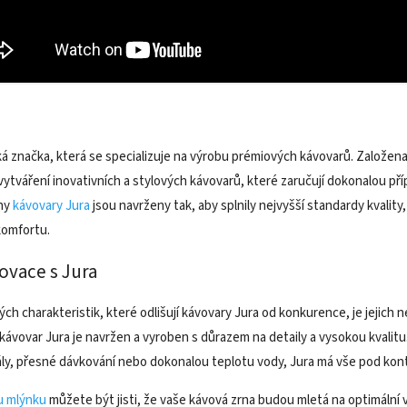
ká značka, která se specializuje na výrobu prémiových kávovarů. Založena
vytváření inovativních a stylových kávovarů, které zaručují dokonalou př
hny
kávovary Jura
jsou navrženy tak, aby splnily nejvyšší standardy kvality
komfortu.
novace s Jura
ých charakteristik, které odlišují kávovary Jura od konkurence, je jejich 
kávovar Jura je navržen a vyroben s důrazem na detaily a vysokou kvalitu.
ly, přesné dávkování nebo dokonalou teplotu vody, Jura má vše pod kont
 mlýnku
můžete být jisti, že vaše kávová zrna budou mletá na optimální v