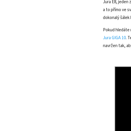
Jura E8, jeden 
a to přímo ve s
dokonalý šálek 
Pokud hledáte 
Jura GIGA 10
. 
navržen tak, ab