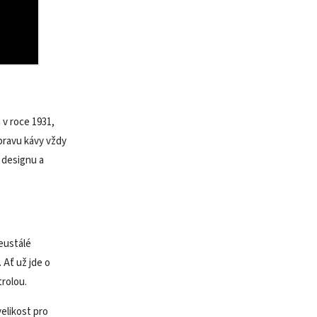
 v roce 1931,
ípravu kávy vždy
, designu a
neustálé
 Ať už jde o
rolou.
elikost pro