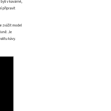
byli v kavárně,
 připravit
e zvážit model
ivně. Je
alitu kávy.