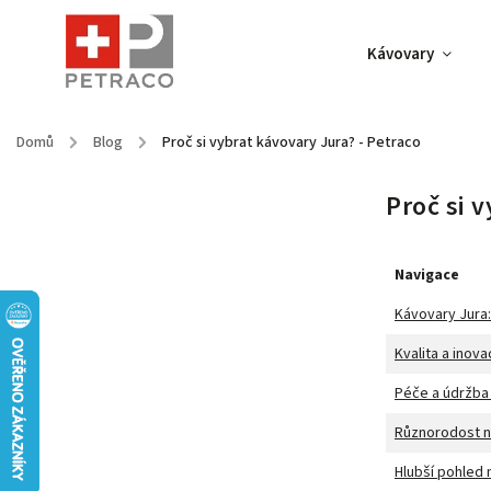
Kávovary
Domů
/
Blog
/
Proč si vybrat kávovary Jura? - Petraco
Proč si 
Navigace
Kávovary Jura:
Kvalita a inova
Péče a údržba
Různorodost n
Hlubší pohled 