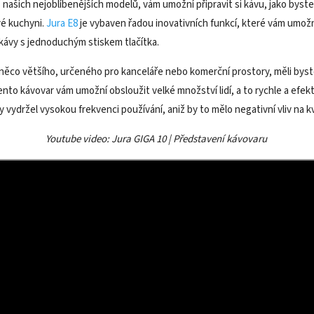
z našich nejoblíbenějších modelů, vám umožní připravit si kávu, jako byste 
vé kuchyni.
Jura E8
je vybaven řadou inovativních funkcí, které vám umožní
kávy s jednoduchým stiskem tlačítka.
něco většího, určeného pro kanceláře nebo komerční prostory, měli byst
Tento kávovar vám umožní obsloužit velké množství lidí, a to rychle a efekt
y vydržel vysokou frekvenci používání, aniž by to mělo negativní vliv na kv
Youtube video: Jura GIGA 10
| Představení kávovaru