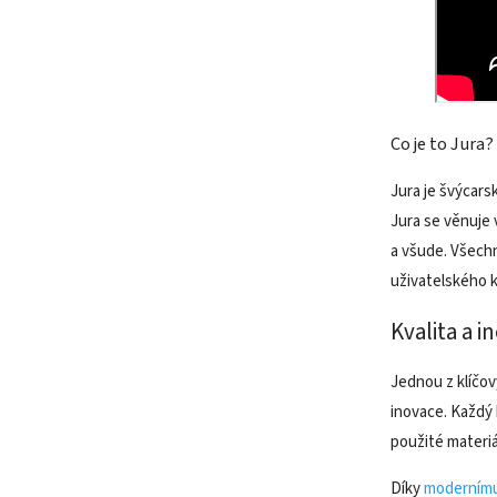
Co je to Jura?
Jura je švýcars
Jura se věnuje 
a všude. Všec
uživatelského 
Kvalita a i
Jednou z klíčov
inovace. Každý 
použité materiá
Díky
modernímu