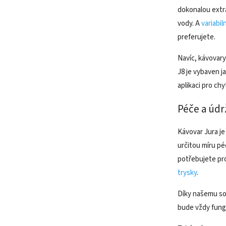
dokonalou extra
vody. A
variabil
preferujete.
Navíc, kávovary
J8 je vybaven j
aplikaci pro ch
Péče a údr
Kávovar Jura je 
určitou míru pé
potřebujete p
trysky
.
Díky našemu s
bude vždy fung