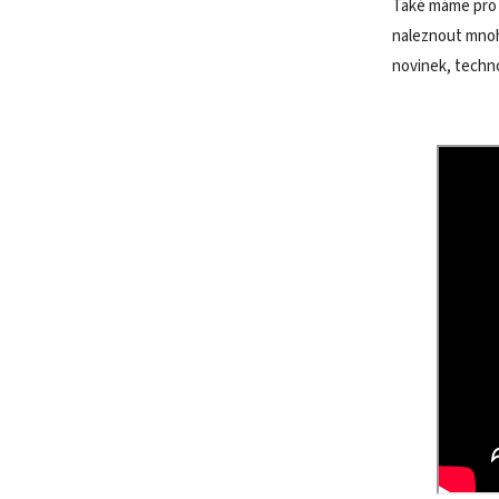
Také máme pro 
naleznout mnoho
novinek, techno