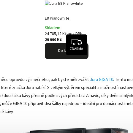
E8 Pianowhite
Skladem
24 785,12 Kč
bez DPH
29 990 Kč
ZDARMA
Do košíku
něco opravdu výjimečného, pak byste měli zvážit
Jura GIGA 10
. Tento mo
y, které značka Jura nabízí. S velkým výběrem specialit a možností nastav
každou šálku kávy přesně podle svých představ. A navíc, díky dvěma mlý
 může GIGA 10 připravit dva šálky najednou – ideální pro domácnosti neb
ně kávy.