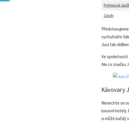
Prémiové služ
Závěr
Představujeme v
vychutnáte šále
Jura tak oblíbe
Ve společnosti 
Ale co značku 
Kávovary J
Nenechte se odr
luxusní hotely.
si může každý v