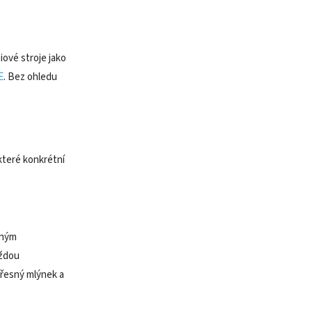
ové stroje jako
E
. Bez ohledu
ěkteré konkrétní
čným
aždou
Přesný mlýnek a