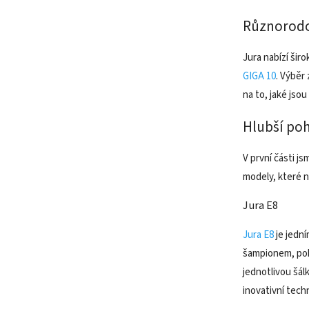
Různorodo
Jura nabízí šir
GIGA 10
. Výběr
na to, jaké jso
Hlubší poh
V první části j
modely, které 
Jura E8
Jura E8
je jední
šampionem, pok
jednotlivou šál
inovativní tec