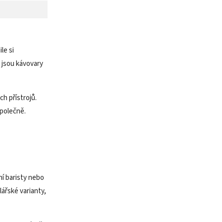
le si
č jsou kávovary
ch přístrojů.
společně.
í baristy nebo
ářské varianty,