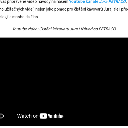
vás připravené video návody na našem
Youtube kanále
Jura PETRACO
,
 užitečných videí, nejen jako pomoc pro čistění kávovarů Jura, ale i př
logií a mnoho dalšího.
Youtube video: Čistění kávovaru Jura | Návod od PETRACO