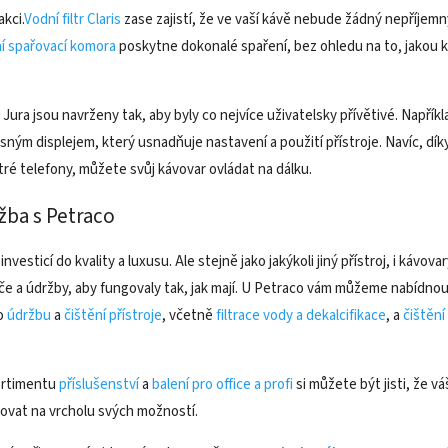
kci.
Vodní filtr Claris
zase zajistí, že ve vaší kávě nebude žádný nepříjemný
ní spařovací komora
poskytne dokonalé spaření, bez ohledu na to, jakou 
 Jura jsou navrženy tak, aby byly co nejvíce uživatelsky přívětivé. Napřík
asným displejem, který usnadňuje nastavení a použití přístroje. Navíc, dík
ytré telefony, můžete svůj kávovar ovládat na dálku.
žba s Petraco
investicí do kvality a luxusu. Ale stejně jako jakýkoli jiný přístroj, i kávova
če a údržby, aby fungovaly tak, jak mají. U Petraco vám můžeme nabídnou
ro
údržbu
a
čištění přístroje
, včetně
filtrace vody a dekalcifikace
, a
čištěn
ortimentu
příslušenství
a
balení pro office a profi
si můžete být jisti, že v
ovat na vrcholu svých možností.