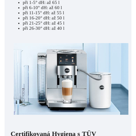
při 1-5° dH: až 65 l
při 6-10° dH: až 60 l
při 11-15° dH: až 55 l
při 16-20° dH: až 50 l
při 21-25° dH: až 45 l
při 26-30° dH: až 40 l
Certifikovaná Hygiena s TÜV