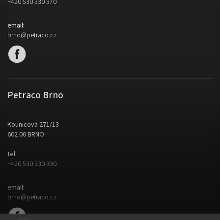
+420 530 330 370
email:
brno@petraco.cz
Petraco Brno
Kounicova 271/13
602 00 BRNO
tel:
+420 530 330 390
email:
brno@petraco.cz