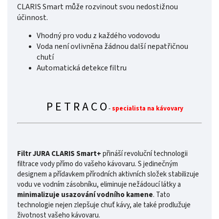
CLARIS Smart může rozvinout svou nedostižnou
účinnost.
Vhodný pro vodu z každého vodovodu
Voda není ovlivněna žádnou další nepatřičnou
chutí
Automatická detekce filtru
P E T R A C O
-
specialista na kávovary
Filtr JURA CLARIS Smart+
přináší revoluční technologii
filtrace vody přímo do vašeho kávovaru. S jedinečným
designem a přídavkem přírodních aktivních složek stabilizuje
vodu ve vodním zásobníku, eliminuje nežádoucí látky a
minimalizuje usazování vodního kamene
. Tato
technologie nejen zlepšuje chuť kávy, ale také prodlužuje
životnost vašeho kávovaru.