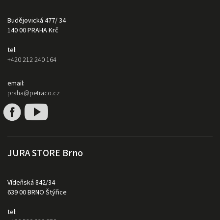
Budějovická 477/ 34
140 00 PRAHA Krč
tel:
+420 212 240 164
email:
praha@petraco.cz
JURA STORE Brno
Vídeňská 842/34
639 00 BRNO Štýřice
tel: