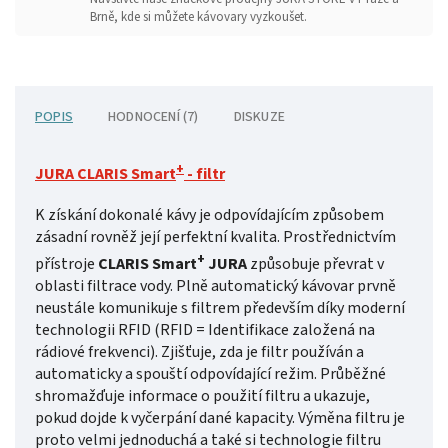
Brně, kde si můžete kávovary vyzkoušet.
POPIS
HODNOCENÍ (7)
DISKUZE
+
JURA CLARIS Smart
- filtr
K získání dokonalé kávy je odpovídajícím způsobem
zásadní rovněž její perfektní kvalita. Prostřednictvím
+
přístroje
CLARIS Smart
JURA
způsobuje převrat v
oblasti filtrace vody. Plně automatický kávovar prvně
neustále komunikuje s filtrem především díky moderní
technologii RFID (RFID = Identifikace založená na
rádiové frekvenci). Zjišťuje, zda je filtr používán a
automaticky a spouští odpovídající režim. Průběžné
shromažďuje informace o použití filtru a ukazuje,
pokud dojde k vyčerpání dané kapacity. Výměna filtru je
proto velmi jednoduchá a také si technologie filtru