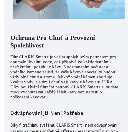
Ochrana Pro Chuť a Provozní
Spolehlivost
Filtr CLARIS Smart+ je vaším spolehlivým partnerem pro
optimální kvalitu vody, což přispívá ke každodennímu
perfektnímu požitku z kávy. S odstraněním nečistot a
vodního kamene zajistí, že vaše kávové speciality budou
vždy plné chuti a aroma. Jelikož vodní kámen zhoršuje
kvalitu vody, a s tím i chuť vaší kávy z kávovaru JURA.
Díky používání filtrační patrony CLARIS Smart+ si budete
moci vychutnávat každý šálek kávy bez starostí o
poškození kávovaru.
Odvápňování již Není Potřeba
Díky filtračnímu systému CLARIS Smart+ není odvápňování
vašeho kávovaru potřebné. Užijte si bezstarostný provoz a