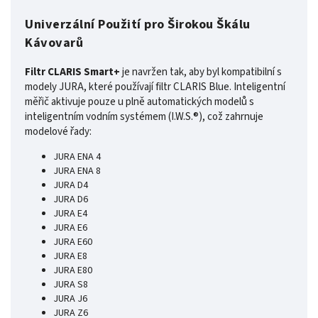
Univerzální Použití pro Širokou Škálu
Kávovarů
Filtr CLARIS Smart+
je navržen tak, aby byl kompatibilní s
modely JURA, které používají filtr CLARIS Blue. Inteligentní
měřič aktivuje pouze u plně automatických modelů s
inteligentním vodním systémem (I.W.S.®), což zahrnuje
modelové řady:
JURA ENA 4
JURA ENA 8
JURA D4
JURA D6
JURA E4
JURA E6
JURA E60
JURA E8
JURA E80
JURA S8
JURA J6
JURA Z6