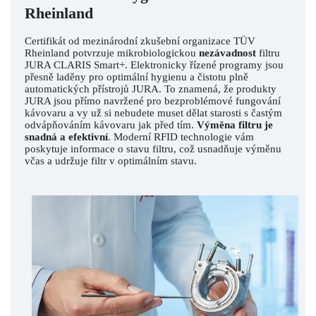
Rheinland
Certifikát od mezinárodní zkušební organizace TÜV
Rheinland potvrzuje mikrobiologickou
nezávadnost
filtru
JURA CLARIS Smart+. Elektronicky řízené programy jsou
přesně laděny pro optimální hygienu a čistotu plně
automatických přístrojů JURA. To znamená, že produkty
JURA jsou přímo navržené pro bezproblémové fungování
kávovaru a vy už si nebudete muset dělat starosti s častým
odvápňováním kávovaru jak před tím.
Výměna filtru je
snadná a efektivní
. Moderní RFID technologie vám
poskytuje informace o stavu filtru, což usnadňuje výměnu
včas a udržuje filtr v optimálním stavu.