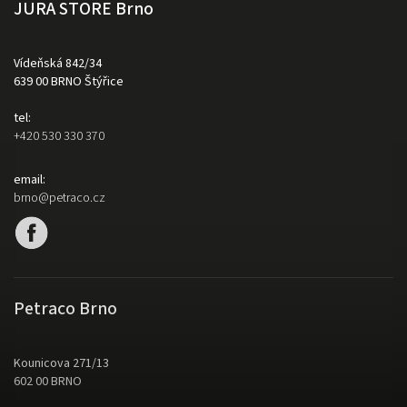
JURA STORE Brno
Vídeňská 842/34
639 00 BRNO Štýřice
tel:
+420 530 330 370
email:
brno@petraco.cz
Petraco Brno
Kounicova 271/13
602 00 BRNO