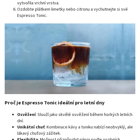
vytvořila vrchní vrstva.
Ozdobte plátkem limetky nebo citronu a vychutnejte si své
Espresso Tonic.
Proč je Espresso Tonic ideální pro letní dny
Osvěžení
: Slouží jako skvělé osvěžení během horkých letních
dní.
Unikátní chuť
: Kombinace kávy a toniku nabízí neobvyklý, ale
lákavý chuťový zážitek.
Flexibilita
: Možnost přizpůsobit nápoj podle osobních