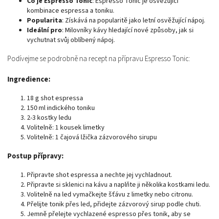
Co je Espresso Tonic
: Espresso Tonic je osvěžující
kombinace espressa a toniku.
Popularita
: Získává na popularitě jako letní osvěžující nápoj.
Ideální pro
: Milovníky kávy hledající nové způsoby, jak si
vychutnat svůj oblíbený nápoj.
Podívejme se podrobně na recept na přípravu Espresso Tonic:
Ingredience:
18 g shot espressa
150 ml indického toniku
2-3 kostky ledu
Volitelně: 1 kousek limetky
Volitelně: 1 čajová lžička zázvorového sirupu
Postup přípravy:
Připravte shot espressa a nechte jej vychladnout.
Připravte si sklenici na kávu a naplňte ji několika kostkami ledu.
Volitelně na led vymačkejte šťávu z limetky nebo citronu.
Přelijte tonik přes led, přidejte zázvorový sirup podle chuti.
Jemně přelejte vychlazené espresso přes tonik, aby se