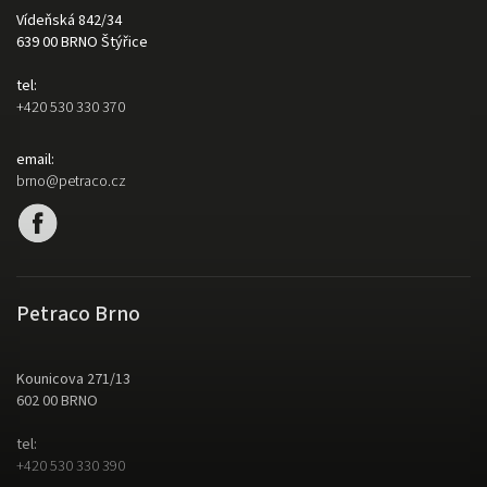
Vídeňská 842/34
639 00 BRNO Štýřice
tel:
+420 530 330 370
email:
brno@petraco.cz
Petraco Brno
Kounicova 271/13
602 00 BRNO
tel:
+420 530 330 390