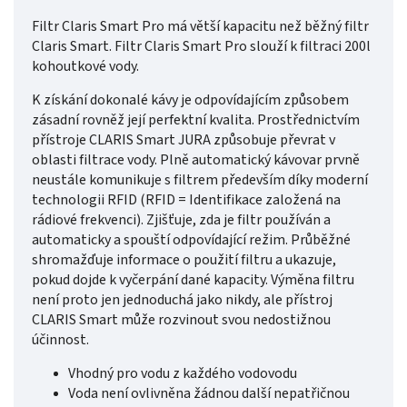
Filtr Claris Smart Pro má větší kapacitu než běžný filtr
Claris Smart. Filtr Claris Smart Pro slouží k filtraci 200l
kohoutkové vody.
K získání dokonalé kávy je odpovídajícím způsobem
zásadní rovněž její perfektní kvalita. Prostřednictvím
přístroje CLARIS Smart JURA způsobuje převrat v
oblasti filtrace vody. Plně automatický kávovar prvně
neustále komunikuje s filtrem především díky moderní
technologii RFID (RFID = Identifikace založená na
rádiové frekvenci). Zjišťuje, zda je filtr používán a
automaticky a spouští odpovídající režim. Průběžné
shromažďuje informace o použití filtru a ukazuje,
pokud dojde k vyčerpání dané kapacity. Výměna filtru
není proto jen jednoduchá jako nikdy, ale přístroj
CLARIS Smart může rozvinout svou nedostižnou
účinnost.
Vhodný pro vodu z každého vodovodu
Voda není ovlivněna žádnou další nepatřičnou