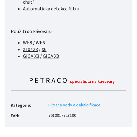
chutí
Automatická detekce filtru
Použití do kávovaru:
WE8
/
WE6
X10/ X8
/
X6
GIGA X3
/
GIGA X8
P E T R A C O
-
specialista na kávovary
Filtrace vody a dekalcifikace
Kategorie
:
7610917728190
EAN
: