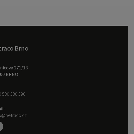
traco Brno
nicova 271/13
 00 BRNO
0 530 330 390
il:
o@petraco.cz