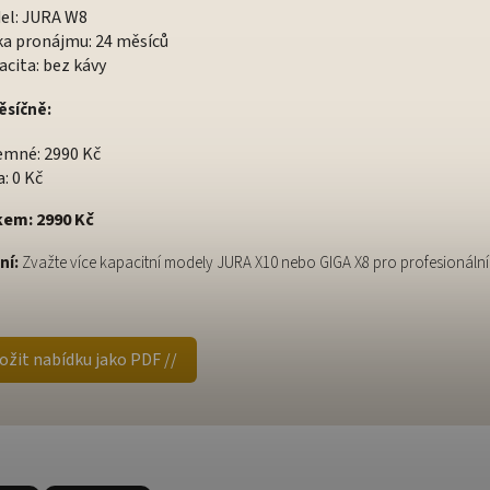
el: JURA W8
ka pronájmu: 24 měsíců
cita: bez kávy
ěsíčně:
emné: 2990 Kč
: 0 Kč
kem: 2990 Kč
ní:
Zvažte více kapacitní modely JURA X10 nebo GIGA X8 pro profesionální 
 Uložit nabídku jako PDF //