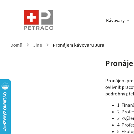
Kávovary
Domů
/
Jiné
/
Pronájem kávovaru Jura
Pronáje
Pronájem prém
ovlivnit prac
podrobný přeh
1. Finan
2. Profe
3. Zvýš
4. Profe
5. Ekolo