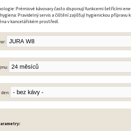
ologie: Prémiové kávovary často disponují funkcemi šetřícími ener
ygiena: Pravidelný servis a čištění zajišťují hygienickou přípravu k
éna v kancelářském prostředí.
var:
jmu:
 den:
parametry: