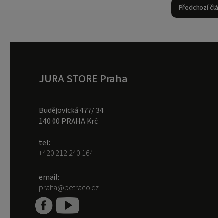
Předchozí čl
JURA STORE Praha
Budějovická 477/ 34
140 00 PRAHA Krč
tel:
+420 212 240 164
email:
praha@petraco.cz