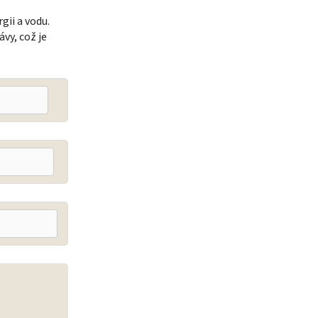
gii a vodu.
ávy, což je