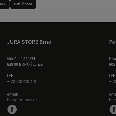
ánek
Další článek
JURA STORE Brno
Pe
Vídeňská 842/34
Kou
639 00 BRNO Štýřice
602
tel:
tel:
+420 530 330 370
+42
email:
ema
brno@petraco.cz
brn