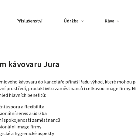
Příslušenství
Údržba
Káva
m kávovaru Jura
iového kávovaru do kanceláře přináší řadu výhod, které mohou p
ovní prostředí, produktivitu zaměstnanců i celkovou image firmy. 
led hlavních benefitů:
ční úspora a flexibilita
sionální servis a údržba
ení spokojenosti zaměstnanců
sionální image firmy
gické a hygienické aspekty