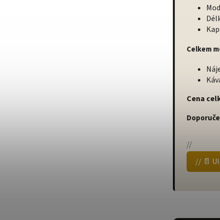
Mod
Dél
Kapa
Celkem m
Náj
Káva
Cena cel
Doporuče
//
// 📄