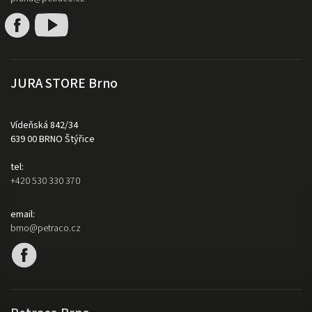
JURA STORE Brno
Vídeňská 842/34
639 00 BRNO Štýřice
tel:
+420 530 330 370
email:
brno@petraco.cz