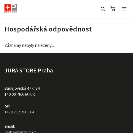
Hospodářská odpovědnost
Záznamy nebyly nalezeny...
JURA STORE Praha
Budějovická 477/ 34
140 00 PRAHA Krč
tel:
+420 212 240 164
email:
praha@petraco.cz