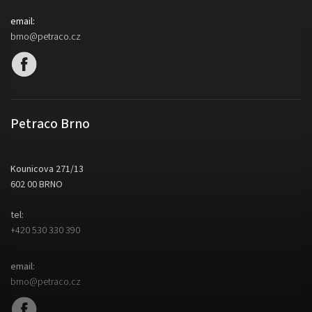
email:
brno@petraco.cz
Petraco Brno
Kounicova 271/13
602 00 BRNO
tel:
+420 530 330 390
email:
brno@petraco.cz