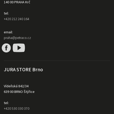
140 00 PRAHA Krč
tel:
+420 212 240 164
email:
praha@petraco.cz
JURA STORE Brno
Vídeňská 842/34
639 00 BRNO Štýřice
tel:
+420 530 330 370