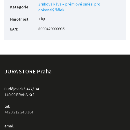
Zrnková káva – prémiové směsi pro
Kategorie
:
dokonalý šálek
1 kg
Hmotnost
:
8000429000935
EAN
:
JURA STORE Praha
Budějovická 477/ 34
140 00 PRAHA Krč
tel:
+420 212 240 164
email: