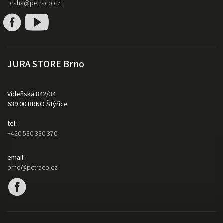
praha@petraco.cz
JURA STORE Brno
Vídeňská 842/34
639 00 BRNO Štýřice
tel:
+420 530 330 370
email:
brno@petraco.cz