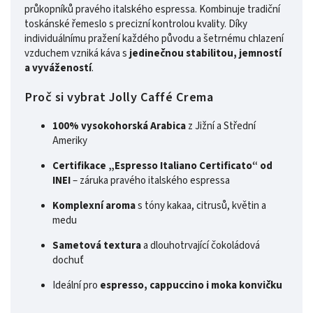
průkopníků pravého italského espressa. Kombinuje tradiční
toskánské řemeslo s precizní kontrolou kvality. Díky
individuálnímu pražení každého původu a šetrnému chlazení
vzduchem vzniká káva s
jedinečnou stabilitou, jemností
a vyvážeností
.
Proč si vybrat Jolly Caffé Crema
100% vysokohorská Arabica
z Jižní a Střední
Ameriky
Certifikace „Espresso Italiano Certificato“ od
INEI
– záruka pravého italského espressa
Komplexní aroma
s tóny kakaa, citrusů, květin a
medu
Sametová textura
a dlouhotrvající čokoládová
dochuť
Ideální pro
espresso, cappuccino i moka konvičku