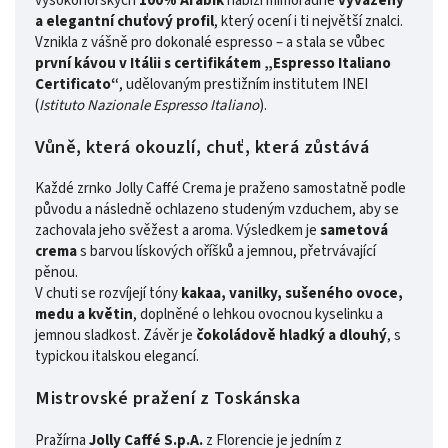
vysokohorských
100% Arabik
nabízí mimořádně
vyvážený
a elegantní chuťový profil
, který ocení i ti největší znalci.
Vznikla z vášně pro dokonalé espresso – a stala se vůbec
první kávou v Itálii s certifikátem „Espresso Italiano
Certificato“
, udělovaným prestižním institutem INEI
(
Istituto Nazionale Espresso Italiano
).
Vůně, která okouzlí, chuť, která zůstává
Každé zrnko Jolly Caffé Crema je praženo samostatně podle
původu a následně ochlazeno studeným vzduchem, aby se
zachovala jeho svěžest a aroma. Výsledkem je
sametová
crema
s barvou lískových oříšků a jemnou, přetrvávající
pěnou.
V chuti se rozvíjejí tóny
kakaa, vanilky, sušeného ovoce,
medu a květin
, doplněné o lehkou ovocnou kyselinku a
jemnou sladkost. Závěr je
čokoládově hladký a dlouhý
, s
typickou italskou elegancí.
Mistrovské pražení z Toskánska
Pražírna
Jolly Caffé S.p.A.
z Florencie je jedním z